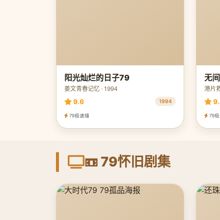
阳光灿烂的日子79
无间
姜文青春记忆 · 1994
港片救
9.6
9.
1994
79极速播
79
📼 79怀旧剧集