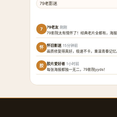
79老友
刚刚
7
79影院太有情怀了！经典老片全都有，海
怀旧影迷
15分钟前
怀
画质修复得真好，极速不卡，重温青春记忆
胶片爱好者
1小时前
胶
每张海报都独一无二，79影院yyds！