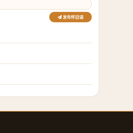
发布怀旧语