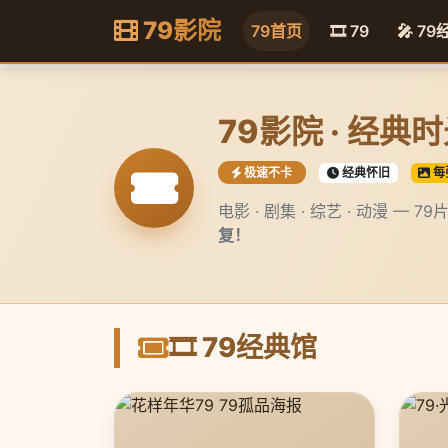
79影院
79首页
🎞️ 79
🎤 79
79影院 · 经典
极速不卡
经典怀旧
每
电影 · 剧集 · 综艺 · 动漫 — 
复！
🎞️ 79经典馆