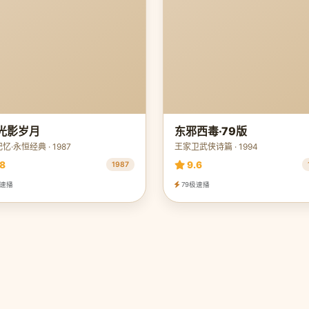
·光影岁月
东邪西毒·79版
忆·永恒经典 · 1987
王家卫武侠诗篇 · 1994
8
9.6
1987
极速播
79极速播