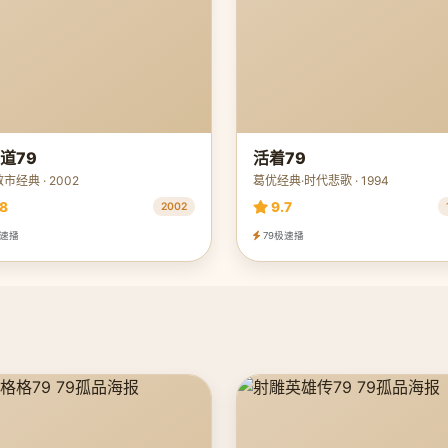
道79
活着79
市经典 · 2002
葛优经典·时代悲歌 · 1994
8
9.7
2002
极速播
79极速播