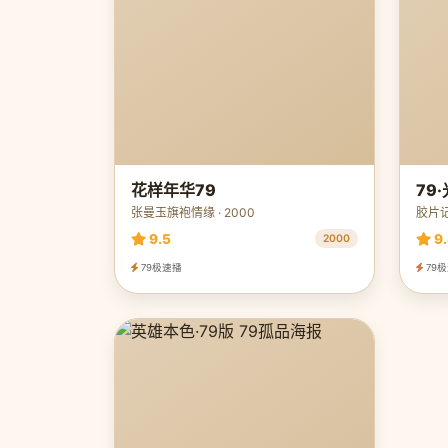
花样年华79
79
张曼玉旗袍情缘 · 2000
胶片记
9.5
9.
2000
79极速播
79