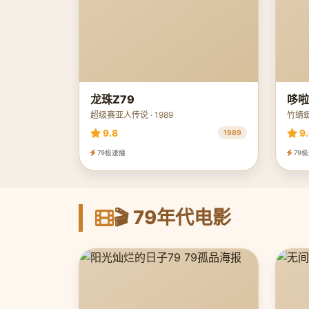
龙珠Z79
哆啦
超级赛亚人传说 · 1989
竹蜻蜓·
9.8
9.
1989
79极速播
79
🎬 79年代电影