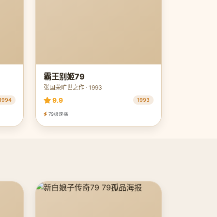
霸王别姬79
张国荣旷世之作 · 1993
9.9
1994
1993
79极速播