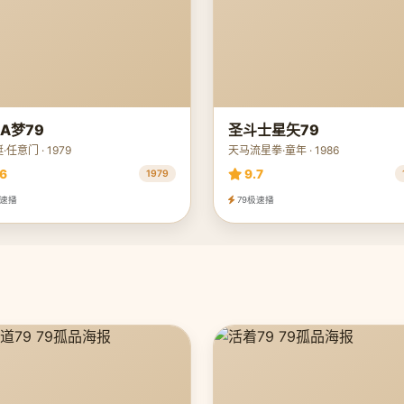
A梦79
圣斗士星矢79
任意门 · 1979
天马流星拳·童年 · 1986
6
9.7
1979
极速播
79极速播