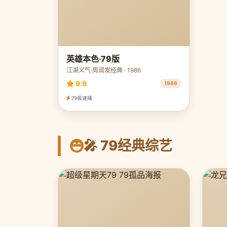
英雄本色·79版
江湖义气·周润发经典 · 1986
9.9
1986
79极速播
🎤 79经典综艺