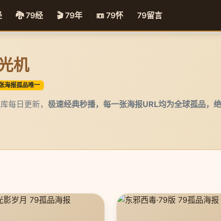
经
🐉 79经
🎬 79年
📼 79怀
79留言
时光机
张海报孤品唯一
79片库每日更新，
极速经典秒播，每一张海报URL均为全球孤品，