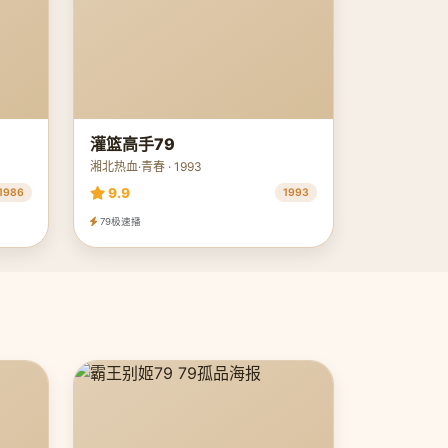
灌篮高手79
湘北热血·青春 · 1993
9.9
1986
1993
79极速播