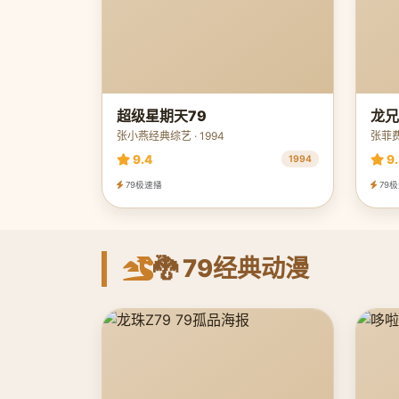
超级星期天79
龙兄
张小燕经典综艺 · 1994
张菲费
9.4
9.
1994
79极速播
79
🐉 79经典动漫