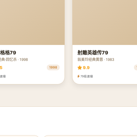
格格79
射雕英雄传79
典·回忆杀 · 1998
翁美玲经典黄蓉 · 1983
5
9.9
1998
极速播
79极速播