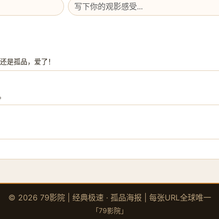
报还是孤品，爱了！
。
© 2026 79影院 | 经典极速 · 孤品海报 | 每张URL全球唯一
「79影院」