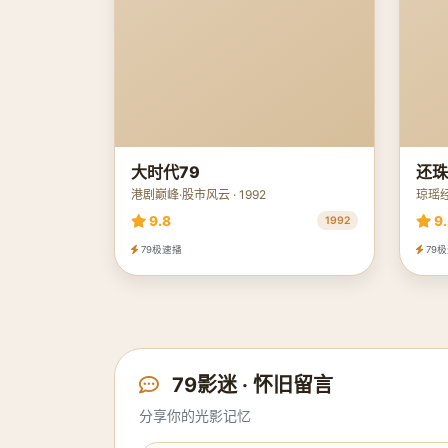
大时代79
还珠
港剧巅峰·股市风云 · 1992
琼瑶经
9.8
9.
1992
79极速播
79
79影迷 · 怀旧留言
分享你的光影记忆