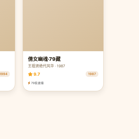
倩女幽魂·79藏
王祖贤绝代风华 · 1987
9.7
1994
1987
79极速播